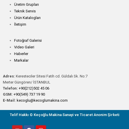
Üretim Grupları
Teknik Servis
Ürün Katalogları
İletişim
Fotoğraf Galerisi
Video Galeri
Haberler
Markalar
Adres:
Keresteciler Sitesi Fatih cd. Güldalı Sk. No:7
Merter Güngören/ İSTANBUL
Telefon:
+90(212)502 45 06
GSM:
+90(549) 737 19 90
E-Mail:
kecoglu@kecoglumakina.com
Telif Hakkı © Keçoğlu Makina Sanayi ve Ticaret Anonim Şirketi