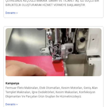
ÇEVRESİNDE KEÇOĞLU MAKİNA SANAYİ VE TİCARET AŞ. İLE GÜÇLÜ BİR
BİRLİKTELİK OLUŞTURARAK HİZMET VERMEYE BAŞLAMIŞTIR.
Devamı »
Kampanya
Fermuar Fleto Makinaları, Etek Otomatları, Kesim Motorları, Geniş Alan
Templet Makinaları, İğne Dedektörleri, Kesim Makasları, Konfeksiyon
Ekipmanları Ve Parçaları Ürün Grupları Ile Hizmetinizdeyiz.
Devamı »