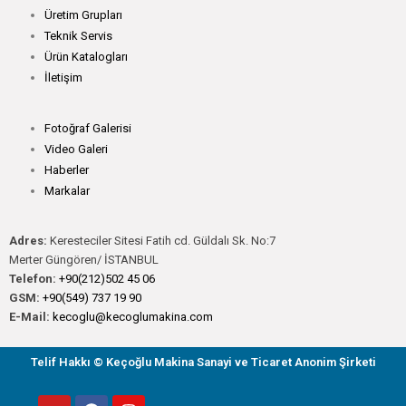
Üretim Grupları
Teknik Servis
Ürün Katalogları
İletişim
Fotoğraf Galerisi
Video Galeri
Haberler
Markalar
Adres:
Keresteciler Sitesi Fatih cd. Güldalı Sk. No:7
Merter Güngören/ İSTANBUL
Telefon:
+90(212)502 45 06
GSM:
+90(549) 737 19 90
E-Mail:
kecoglu@kecoglumakina.com
Telif Hakkı © Keçoğlu Makina Sanayi ve Ticaret Anonim Şirketi