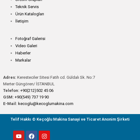
Teknik Servis
Ürün Katalogları
İletişim
Fotoğraf Galerisi
Video Galeri
Haberler
Markalar
Adres:
Keresteciler Sitesi Fatih cd. Güldalı Sk. No:7
Merter Güngören/ İSTANBUL
Telefon:
+90(212)502 45 06
GSM:
+90(549) 737 19 90
E-Mail:
kecoglu@kecoglumakina.com
Telif Hakkı © Keçoğlu Makina Sanayi ve Ticaret Anonim Şirketi