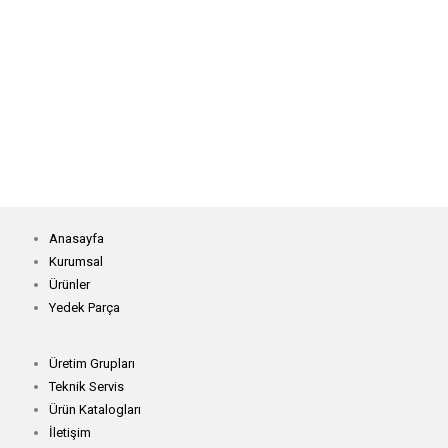
CM-3883-MPF Palet Çekicili Zincir Dikiş Makinaları
CM-B3800-MPL Düz Yataklı Çekicili Zincir Dikiş Makinaları
DL-3880 Düz Yataklı Zincir Dikiş Makinaları
Anasayfa
Kurumsal
Ürünler
Yedek Parça
Üretim Grupları
Teknik Servis
Ürün Katalogları
İletişim