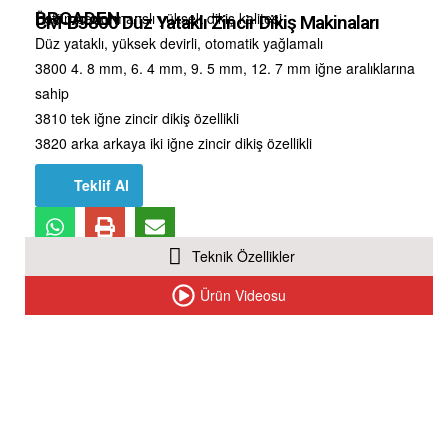
BROADEN
Üstün performanslı yüksek dikiş kalitesi
CM-B3800 Düz Yataklı Zincir Dikiş Makinaları
Düz yataklı, yüksek devirli, otomatik yağlamalı
3800 4. 8 mm, 6. 4 mm, 9. 5 mm, 12. 7 mm iğne aralıklarına
sahip
3810 tek iğne zincir dikiş özellikli
3820 arka arkaya iki iğne zincir dikiş özellikli
Teklif Al
Teknik Özellikler
Ürün Videosu