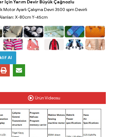
ler İçin Yarım Devir Büyük Çağnozlu
k Motor Ayarlı Çalışma Devri 3500 spm Devirli
Alanları: X-80cm Y-45cm
lif Al
Ürün Videosu