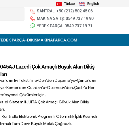
Türkçe
English
SANTRAL: +90 (212) 502 45 06
MAKİNA SATIŞ: 0549 737 19 90
YEDEK PARÇA: 0549 737 19 71
YEDEK PARÇA-DIKISMAKINAPARCA.COM
45AJ Lazerli Çok Amaçlı Büyük Alan Dikiş
arı
yon’dan Ev Tekstil’ine-Deri’den Döşeme’ye-Çanta’dan
’ya-Kemer’den Cüzdan’a-Otomotiv’den,Çadır’a Her
rofosyonel Çözümler İçin,
sici Sistemli
JUITA Çok Amaçlı Büyük Alan Dikiş
rı.
r Kontrollü Elektronik Programlı Otomatik İplik Kesmeli
dırmalı Tam Devir Büyük Mekik Çağnozlu