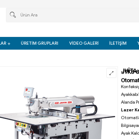
LAR
ÜRETİM GRUPLARI
VİDEO GALERİ
İLETİŞİM
JUITA
JTK8-80
Otomatl
🔍
Konfeksi
Ayakkabı
Alanda P
Lazer Ke
Otomatla
Bilgisaya
Ayak Kal