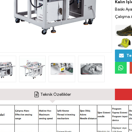
Kalın İş
Baskı Aya
Çalışma 
Tek
Teknik Özellikler