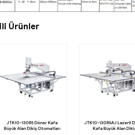
gili Ürünler
JTK10-13085AJ Lazerli Döner
JTK12-250200 CNC Çok
Kafa Büyük Alan Dikiş
Amaçlı Büyük Alan Dik
Otomatları
Otomatları