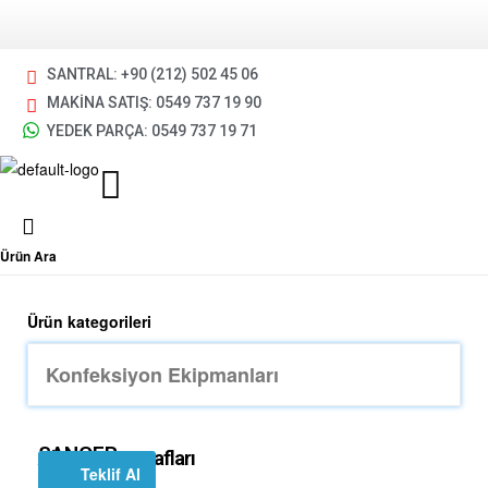
SANTRAL: +90 (212) 502 45 06
MAKİNA SATIŞ: 0549 737 19 90
YEDEK PARÇA: 0549 737 19 71
Ürün Ara
Ürün kategorileri
SANGER
Ağır Sistem Rafları
Teklif Al