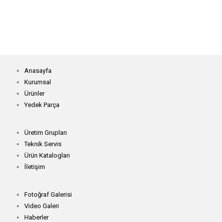
KM-K80 Makinacı Sandalyesi
KM-K86 Z Tezgah
Anasayfa
Kurumsal
Ürünler
Yedek Parça
Üretim Grupları
Teknik Servis
Ürün Katalogları
İletişim
Fotoğraf Galerisi
Video Galeri
Haberler