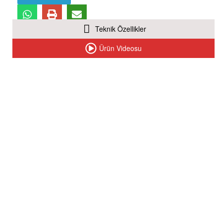
Teknik Özellikler
Ürün Videosu
KM-K14 Kalite Kontrol Masası
KM-K27 Tezgah
KM-K31 Sehpa
KM-K48 Transport Araba (Düz)