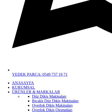
YEDEK PARÇA: 0549 737 19 71
ANASAYFA
KURUMSAL
ÜRÜNLER & MARKALAR
Düz Dikiş Makinaları
Bıçaklı Düz Dikiş Makinaları
Overlok Dikiş Makinaları
Overlok Dikiş Otomatları