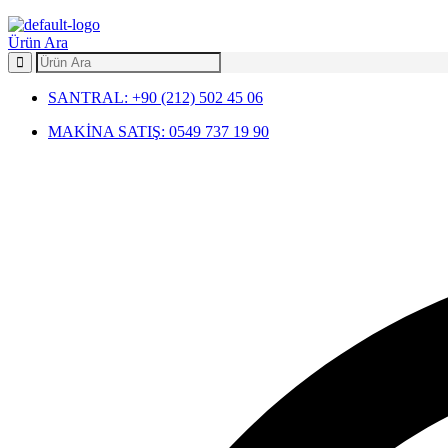
Menu
Ürün Ara
SANTRAL: +90 (212) 502 45 06
MAKİNA SATIŞ: 0549 737 19 90