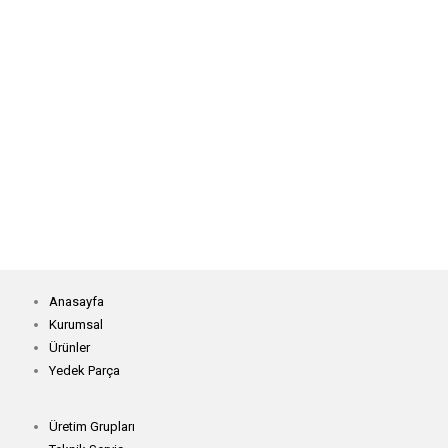
U007D Ultra Mini Burunlu Reçme Makinası
Z008-248Q/D Süs Dikiş Kroşeta Makinası
Anasayfa
Kurumsal
Ürünler
Yedek Parça
Üretim Grupları