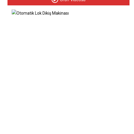
D007DS Otomatik Lok Dikiş Makinası
D007S Otomatik Lok Dikiş Makinası
F007KD-W122-UTG Havalı Etek Reçme Makinası