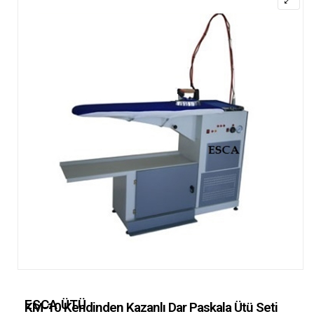
🔍
ESCA ÜTÜ
KM-10 Kendinden Kazanlı Dar Paskala Ütü Seti