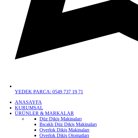
YEDEK PARÇA: 0549 737 19 71
ANASAYFA
KURUMSAL
ÜRÜNLER & MARKALAR
Düz Dikiş Makinaları
Bıçaklı Düz Dikiş Makinaları
Overlok Dikiş Makinaları
Overlok Dikiş Otomatları