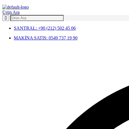
Menu
Ürün Ara
SANTRAL: +90 (212) 502 45 06
MAKİNA SATIŞ: 0549 737 19 90