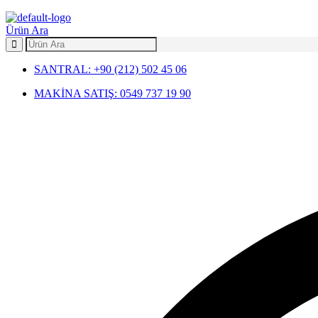
Menu
Ürün Ara
SANTRAL: +90 (212) 502 45 06
MAKİNA SATIŞ: 0549 737 19 90