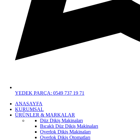
YEDEK PARÇA: 0549 737 19 71
ANASAYFA
KURUMSAL
ÜRÜNLER & MARKALAR
Düz Dikiş Makinaları
Bıçaklı Düz Dikiş Makinaları
Overlok Dikiş Makinaları
Overlok Dikiş Otomatları