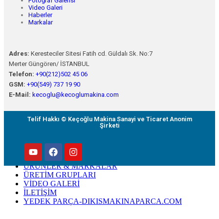
Fotoğraf Galerisi
Video Galeri
Haberler
Markalar
Adres:
Keresteciler Sitesi Fatih cd. Güldalı Sk. No:7
Merter Güngören/ İSTANBUL
Telefon:
+90(212)502 45 06
GSM:
+90(549) 737 19 90
E-Mail:
kecoglu@kecoglumakina.com
Telif Hakkı © Keçoğlu Makina Sanayi ve Ticaret Anonim
Şirketi
ANASAYFA
KURUMSAL
ÜRÜNLER & MARKALAR
ÜRETİM GRUPLARI
VİDEO GALERİ
İLETİŞİM
YEDEK PARÇA-DIKISMAKINAPARCA.COM