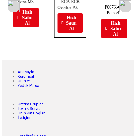
ECA-ECB
Makina Motor
F007K-QC
Overlok Akıllı
Çeşitleri
Hızlı
Fotoselli
İplik Kesme
Satın
Hızlı
Otomatik Bant
Sistemleri
Al
Satın
Hızlı
Biye Kesme
Al
Satın
Sistemi
Al
Anasayfa
Kurumsal
Ürünler
Yedek Parça
Üretim Grupları
Teknik Servis
Ürün Katalogları
İletişim