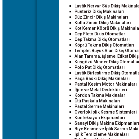
Lastik Nervur Süs Dikiş Makinala
Punteriz Dikiş Makinaları
Düz Zincir Dikiş Makinaları
Kollu Zincir Dikiş Makinaları
Kot Kemer Köprü Dikiş Makinala
Cep Fleto Dikiş Otomatları
Cep Takma Dikiş Otomatları
Köprü Takma Dikiş Otomatları
Templet Büyük Alan Dikiş Otomat
Alan Tarama, İşleme, Etiket Diki
Kuşgözü Minder Dikiş Otomatlar
Polo Pat Dikiş Otomatları
Lastik Birleştirme Dikiş Otomatla
Paça Baskı Dikiş Makinaları
Pastal Kesim Motor Makinaları
İğne ve Metal Dedektörleri
Kordon Takma Makinaları
Ütü Paskala Makinaları
Pastal Serme Makinaları
Overlok İplik Kesme Sistemleri
Konfeksiyon Ekipmanları
Sanayi Dikiş Makina Ekipmanlar
Biye Kesme ve İplik Sarma Maki
İplik Temizleme Makinaları