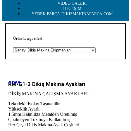
VİDEO GALERİ
İLETİŞİM
YEDEK PARÇA-DIKISMAKINAPARCA.COM
Ürün kategorileri
SDM
KM-G1-3 Dikiş Makina Ayakları
DİKİŞ MAKİNA ÇALIŞMA AYAKLARI
Tekerlekli Kolay Taşınabilir
Yükseklik Ayarlı
1,5mm Kalınlıkta Metalden Üretilmiş
Çizilmeyen Toz boya Kullanılmış
Her Çeşit Dikiş Makina Ayak Çeşitleri